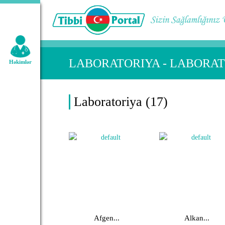
Geniş axtarış:
LABORATORIYA - LABORA
Həkimlər
Laboratoriya (17)
Afgen...
Alkan...