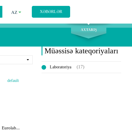
AXTARIŞ
XƏBƏRLƏR
AZ
AXTARIŞ
Müəssisə kateqoriyaları
(17)
Laboratoriya
Eurolab...