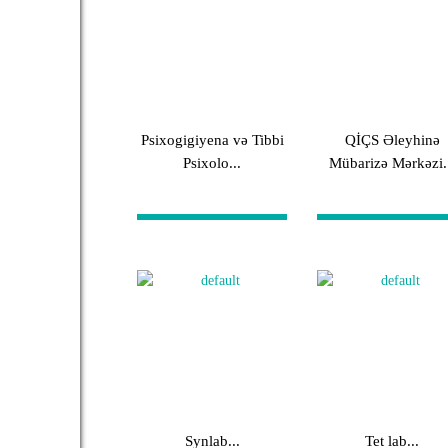
Psixogigiyena və Tibbi
QİÇS Əleyhinə
Psixolo...
Mübarizə Mərkəzi.
Synlab...
Tet lab...