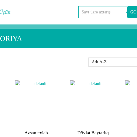
GO
TORIYA
Azsantexlab...
Dövlət Baytarlıq