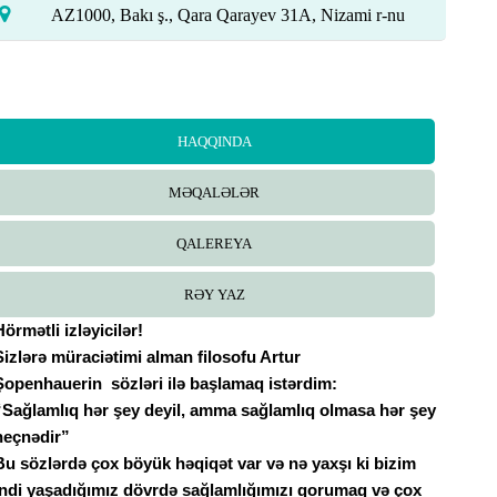
AZ1000, Bakı ş., Qara Qarayev 31A, Nizami r-nu
HAQQINDA
MƏQALƏLƏR
QALEREYA
RƏY YAZ
Hörmətli izləyicilər!
Sizlərə müraciətimi alman filosofu Artur
Şopenhauerin
sözləri ilə başlamaq istərdim:
“Sağlamlıq hər şey deyil, amma sağlamlıq olmasa hər şey
heçnədir”
Bu sözlərdə çox böyük həqiqət var və nə yaxşı ki bizim
indi yaşadığımız dövrdə sağlamlığımızı qorumaq və çox