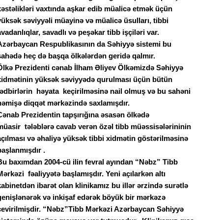
xəstəlikləri vaxtında aşkar edib müalicə etmək üçün
yüksək səviyyəli müayinə və müalicə üsulları, tibbi
avadanlıqlar, savadlı və peşəkar tibb işçiləri var.
Azərbaycan Respublikasının da Səhiyyə sistemi bu
sahədə heç də başqa ölkələrdən geridə qalmır.
Ölkə Prezidenti cənab İlham Əliyev Ölkəmizdə Səhiyyə
xidmətinin yüksək səviyyədə qurulması üçün bütün
tədbirlərin
həyata
keçirilməsinə nail olmuş və bu sahəni
həmişə diqqət mərkəzində saxlamışdır.
Cənab Prezidentin tapşırığına əsasən ölkədə
müasir
tələblərə cavab verən özəl tibb müəssisələrininin
açılması və əhaliyə yüksək tibbi xidmətin göstərilməsinə
başlanmışdır .
Bu baxımdan 2004-cü ilin fevral ayından “Nəbz” Tibb
Mərkəzi
fəaliyyətə başlamışdır. Yeni açılarkən altı
kabinetdən ibarət olan klinikamız bu illər ərzində surətlə
genişlənərək və inkişaf edərək böyük bir mərkəzə
çevirilmişdir. “Nəbz”Tibb Mərkəzi Azərbaycan Səhiyyə