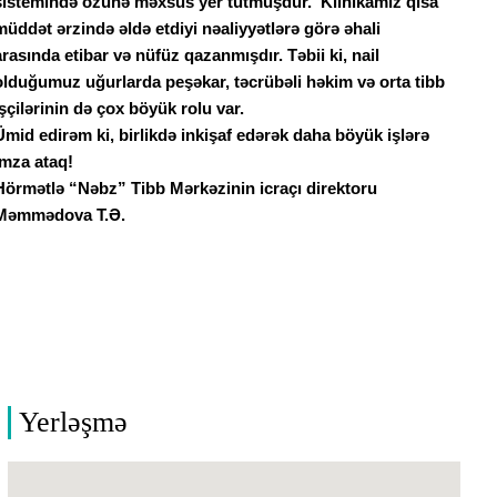
sistemində özünə məxsus yer tutmuşdur.
Klinikamız qısa
müddət ərzində əldə etdiyi nəaliyyətlərə görə əhali
arasında etibar və nüfüz qazanmışdır. Təbii ki, nail
olduğumuz uğurlarda peşəkar, təcrübəli həkim və orta tibb
işçilərinin də çox böyük rolu var.
Ümid edirəm ki, birlikdə inkişaf edərək daha böyük işlərə
imza ataq!
Hörmətlə “Nəbz” Tibb Mərkəzinin icraçı direktoru
Məmmədova T.Ə.
Yerləşmə