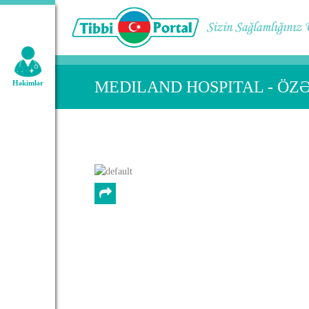
Geniş axtarış:
MEDILAND HOSPITAL - ÖZ
Həkimlər