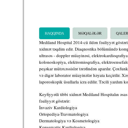
HAQQINDA
MƏQALƏLƏR
QALE
Mediland Hospital 2014-cü ildən fəaliyyət göstəri
xidmət təqdim edir. Diaqnostika bölümündə kompu
ultrasəs - doppler müayinəsi, elektrokardioqrafiya
kolonoskopiya, elektromioqrafiya, elektroensefalo
peşəkar mütəxəssislər tərəfindən aparılır. Çoxfun
və digər laborator müayinələr həyata keçirilir. X
laporoskopik üsullarla icra edilir. Təcili yardım
Keyfiyyətli tibbi xidmət Mediland Hospitalın əsas 
fəaliyyət göstərir:
İnvaziv Kardiologiya
Ortopediya-Travmatologiya
Dermatologiya və Kosmetologiya
Konservativ Kardiologiya