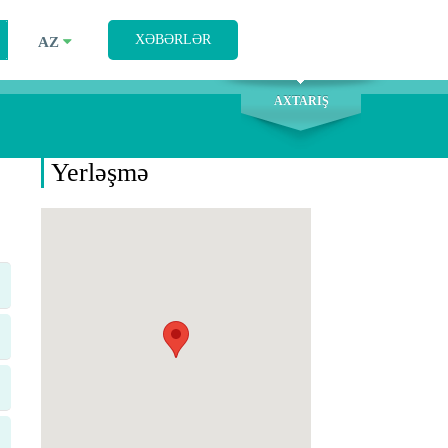
AXTARIŞ
XƏBƏRLƏR
AZ
AXTARIŞ
Yerləşmə