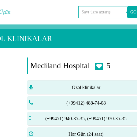
GO
ƏL KLINIKALAR
Mediland Hospital
5
Özəl klinikalar
(+99412) 488-74-08
(+99451) 940-35-35, (+99451) 970-35-35
Hər Gün (24 saat)