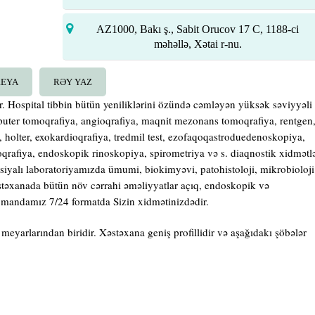
AZ1000, Bakı ş., Sabit Orucov 17 C, 1188-ci
məhəllə, Xətai r-nu.
REYA
RƏY YAZ
r. Hospital tibbin bütün yeniliklərini özündə cəmləyən yüksək səviyyəli
ter tomoqrafiya, angioqrafiya, maqnit mezonans tomoqrafiya, rentgen
, holter, exokardioqrafiya, tredmil test, ezofaqoqastroduedenoskopiya,
qrafiya, endoskopik rinoskopiya, spirometriya və s. diaqnostik xidmətl
ksiyalı laboratoriyamızda ümumi, biokimyəvi, patohistoloji, mikrobioloji
əstəxanada bütün növ cərrahi əməliyyatlar açıq, endoskopik və
 komandamız 7/24 formatda Sizin xidmətinizdədir.
meyarlarından biridir. Xəstəxana geniş profillidir və aşağıdakı şöbələr