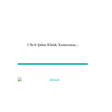
3 №-li Şəhər Klinik Xəstəxanas...