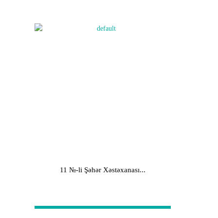
11 №-li Şəhər Xəstəxanası...