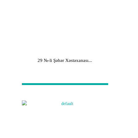
29 №-li Şəhər Xəstəxanası...