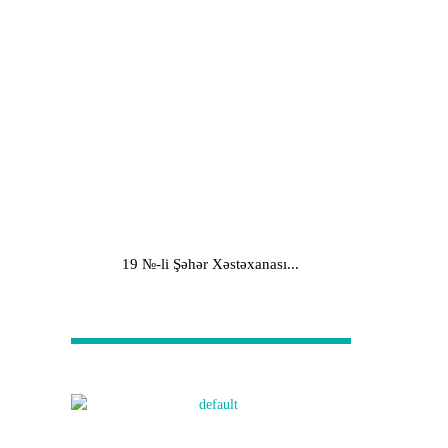
19 №-li Şəhər Xəstəxanası...