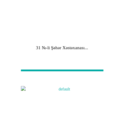
31 №-li Şəhər Xəstəxanası...