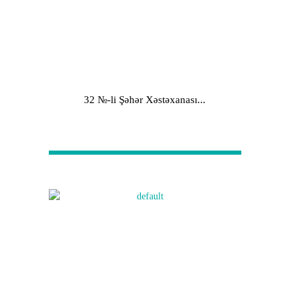
32 №-li Şəhər Xəstəxanası...