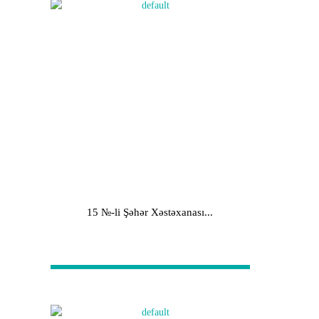
15 №-li Şəhər Xəstəxanası...