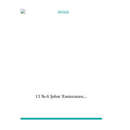
13 №-li Şəhər Xəstəxanası...