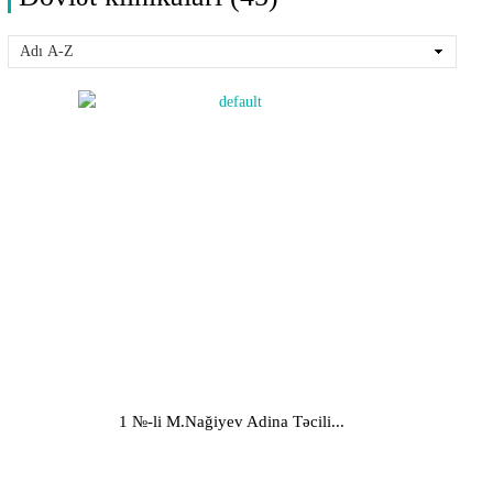
1 №-li M.Nağiyev Adina Təcili...