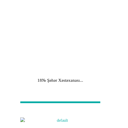
18№ Şəhər Xəstəxanası...