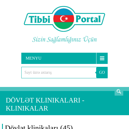
MENYU
GO
AXTARIŞ
DÖVLƏT KLINIKALARI -
KLINIKALAR
Dövlət klinikaları (45)