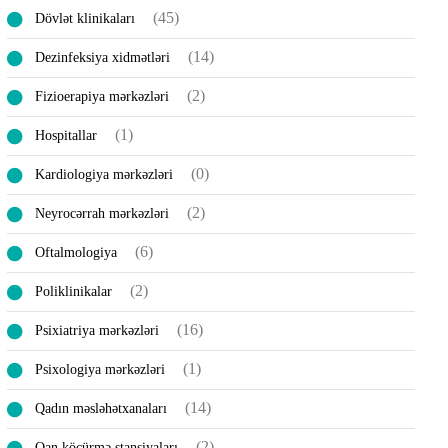
(45)
Dövlət klinikaları
(14)
Dеzinfeksiya xidmətləri
(2)
Fizioerapiya mərkəzləri
(1)
Hospitallar
(0)
Kardiologiya mərkəzləri
(2)
Neyrocərrah mərkəzləri
(6)
Oftalmologiya
(2)
Poliklinikalar
(16)
Psixiatriya mərkəzləri
(1)
Psixologiya mərkəzləri
(14)
Qadın məsləhətxanaları
(2)
Qan köçürmə stansiyaları