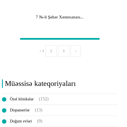
7 №-li Şəhər Xəstəxanası...
‹
1
2
3
›
Müəssisə kateqoriyaları
(152)
Özəl klinikalar
(13)
Disраnsеrlər
(9)
Doğum evləri