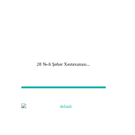
28 №-li Şəhər Xəstəxanası...