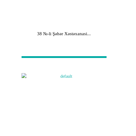
38 №-li Şəhər Xəstəxanasi...