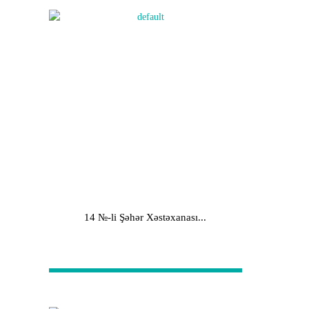
14 №-li Şəhər Xəstəxanası...