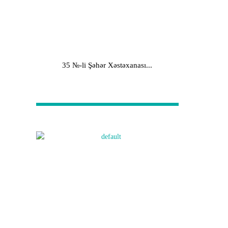
35 №-li Şəhər Xəstəxanası...