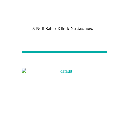
5 №-li Şəhər Klinik Xəstəxanas...