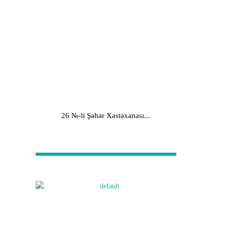
26 №-li Şəhər Xəstəxanası...