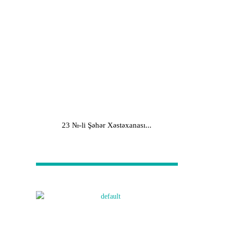
23 №-li Şəhər Xəstəxanası...