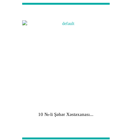
10 №-li Şəhər Xəstəxanası...