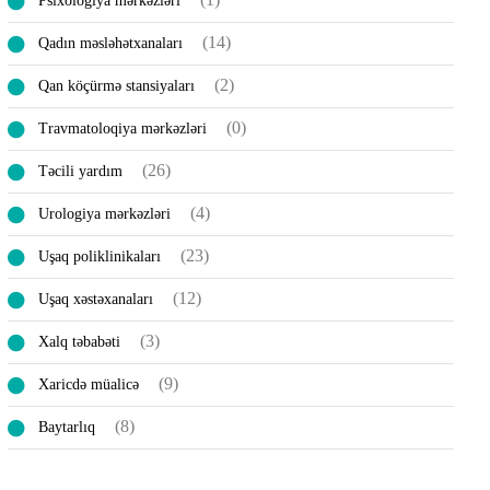
Psixologiya mərkəzləri
(14)
Qadın məsləhətxanaları
(2)
Qan köçürmə stansiyaları
(0)
Travmatoloqiya mərkəzləri
(26)
Təcili yardım
(4)
Urologiya mərkəzləri
(23)
Uşaq poliklinikaları
(12)
Uşaq xəstəxanaları
(3)
Xalq təbabəti
(9)
Xaricdə müalicə
(8)
Вaytarlıq