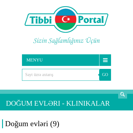
MENYU
GO
AXTARIŞ
DOĞUM EVLƏRI - KLINIKALAR
Doğum evləri (9)