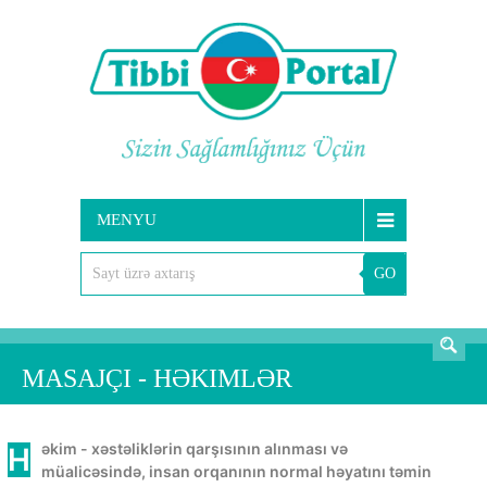
MENYU
GO
AXTARIŞ
MASAJÇI - HƏKIMLƏR
Həkim - xəstəliklərin qarşısının alınması və
müalicəsində, insan orqanının normal həyatını təmin