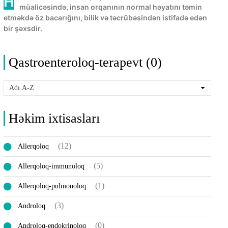
Həkim - xəstəliklərin qarşısının alınması və
müalicəsində, insan orqanının normal həyatını təmin
etməkdə öz bacarığını, bilik və təcrübəsindən istifadə edən
bir şəxsdir.
Qastroenteroloq-terapevt (0)
Həkim ixtisasları
(12)
Allerqoloq
(5)
Allerqoloq-immunoloq
(1)
Allerqoloq-pulmonoloq
(3)
Androloq
(0)
Androloq-endokrinoloq