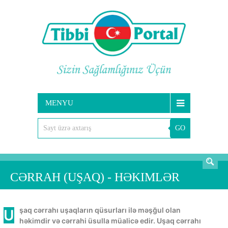
MENYU
GO
AXTARIŞ
CƏRRAH (UŞAQ) - HƏKIMLƏR
Uşaq cərrahı uşaqların qüsurları ilə məşğul olan
həkimdir və cərrahi üsulla müalicə edir. Uşaq cərrahı