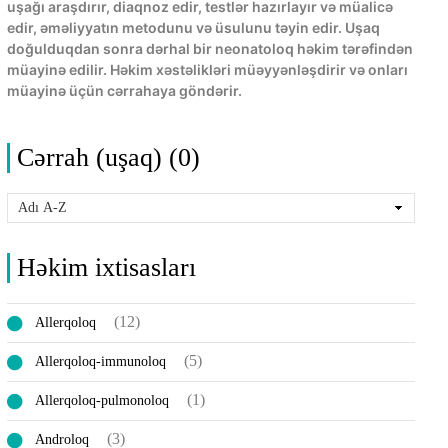
uşağı araşdırır, diaqnoz edir, testlər hazırlayır və müalicə
edir, əməliyyatın metodunu və üsulunu təyin edir. Uşaq
doğulduqdan sonra dərhal bir neonatoloq həkim tərəfindən
müayinə edilir. Həkim xəstəlikləri müəyyənləşdirir və onları
müayinə üçün cərrahaya göndərir.
Cərrah (uşaq) (0)
Həkim ixtisasları
(12)
Allerqoloq
(5)
Allerqoloq-immunoloq
(1)
Allerqoloq-pulmonoloq
(3)
Androloq