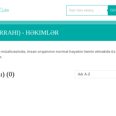
GO
RRAHI) - HƏKIMLƏR
r.
) (0)