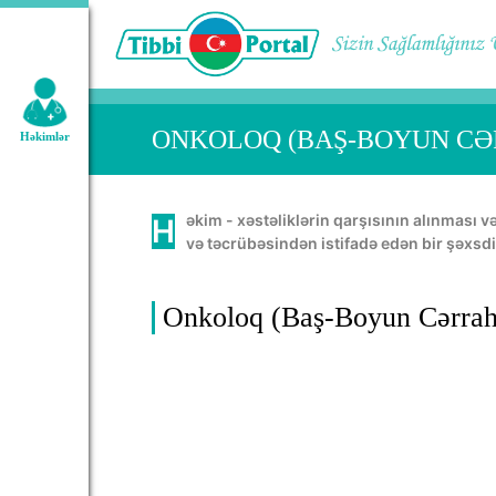
Geniş axtarış:
ONKOLOQ (BAŞ-BOYUN CƏ
Həkimlər
Həkim - xəstəliklərin qarşısının alınması və müalicəsində, insan orqanının normal həyatını təmin etməkdə öz bacarığını, bilik
və təcrübəsindən istifadə edən bir şəxsdi
Onkoloq (Baş-Boyun Cərrahı