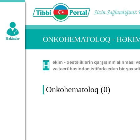
Geniş axtarış:
ONKOHEMATOLOQ - HƏKI
Həkimlər
Həkim - xəstəliklərin qarşısının alınması və müalicəsində, insan orqanının normal həyatını təmin etməkdə öz bacarığını, bilik
və təcrübəsindən istifadə edən bir şəxsdi
Onkohematoloq (0)