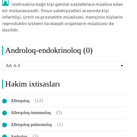
Həkim Androloq-endokrinoloq zəif cins hormon
istehsalına bağlı kişi genital xəstəliklərə müalicə edən
bir mütəxəssisdir. Onun səlahiyyətləri arasında kişi
infertiliyi, ürtrit və prostatitin müalicəsi, həmçinin kişilərin
reproduktiv sistemi ilə əlaqəli orqanların müalicəsi də
daxildir.
Androloq-endokrinoloq (0)
Həkim ixtisasları
(12)
Allerqoloq
(5)
Allerqoloq-immunoloq
(1)
Allerqoloq-pulmonoloq
(3)
Androloq