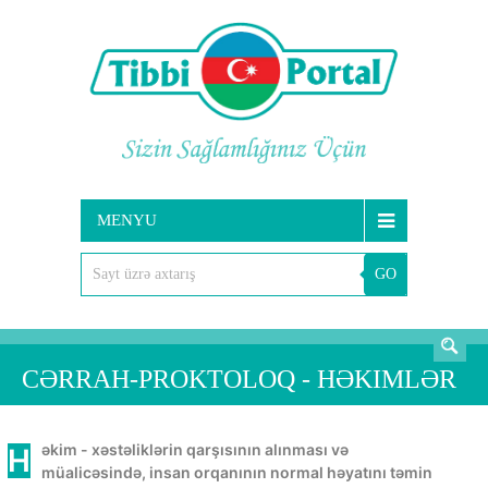
MENYU
GO
AXTARIŞ
CƏRRAH-PROKTOLOQ - HƏKIMLƏR
Həkim - xəstəliklərin qarşısının alınması və
müalicəsində, insan orqanının normal həyatını təmin